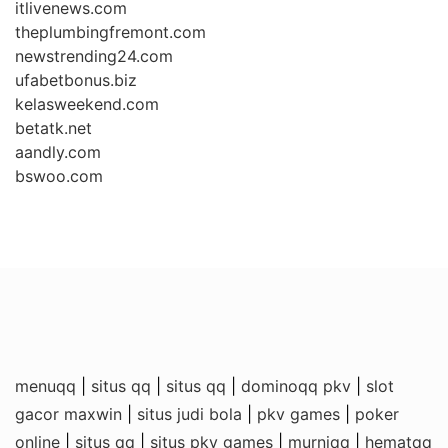
itlivenews.com
theplumbingfremont.com
newstrending24.com
ufabetbonus.biz
kelasweekend.com
betatk.net
aandly.com
bswoo.com
menuqq
|
situs qq
|
situs qq
|
dominoqq pkv
|
slot
gacor maxwin
|
situs judi bola
|
pkv games
|
poker
online
|
situs qq
|
situs pkv games
|
murniqq
|
hematqq