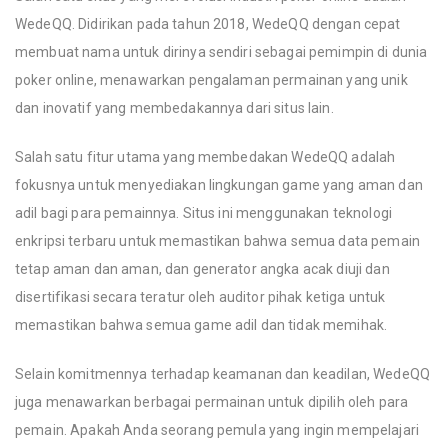
WedeQQ. Didirikan pada tahun 2018, WedeQQ dengan cepat
membuat nama untuk dirinya sendiri sebagai pemimpin di dunia
poker online, menawarkan pengalaman permainan yang unik
dan inovatif yang membedakannya dari situs lain.
Salah satu fitur utama yang membedakan WedeQQ adalah
fokusnya untuk menyediakan lingkungan game yang aman dan
adil bagi para pemainnya. Situs ini menggunakan teknologi
enkripsi terbaru untuk memastikan bahwa semua data pemain
tetap aman dan aman, dan generator angka acak diuji dan
disertifikasi secara teratur oleh auditor pihak ketiga untuk
memastikan bahwa semua game adil dan tidak memihak.
Selain komitmennya terhadap keamanan dan keadilan, WedeQQ
juga menawarkan berbagai permainan untuk dipilih oleh para
pemain. Apakah Anda seorang pemula yang ingin mempelajari