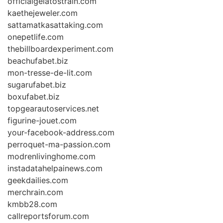
officialgelatostrain.com
kaethejeweler.com
sattamatkasattaking.com
onepetlife.com
thebillboardexperiment.com
beachufabet.biz
mon-tresse-de-lit.com
sugarufabet.biz
boxufabet.biz
topgearautoservices.net
figurine-jouet.com
your-facebook-address.com
perroquet-ma-passion.com
modrenlivinghome.com
instadatahelpainews.com
geekdailies.com
merchrain.com
kmbb28.com
callreportsforum.com