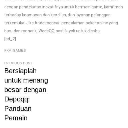
dengan pendekatan inovatifnya untuk bermain game, komitmen
terhadap keamanan dan keadilan, dan layanan pelanggan
terkemuka. Jika Anda mencari pengalaman poker online yang
baru dan menarik, WedeQQ pasti layak untuk dicoba.
[ad_2]
PKV GAMES
Post
PREVIOUS POST
Bersiaplah
navigation
untuk menang
besar dengan
Depoqq:
Panduan
Pemain
Previous