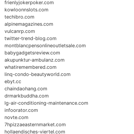
frienlyjokerpoker.com
kowloonnslots.com
techibro.com
alpinemagazines.com
vulcanrp.com
twitter-trend-blog.com
montblancpensonlineoutletsale.com
babygadgetsreview.com
akupunktur-ambulanz.com
whatiremembered.com
linq-condo-beautyworld.com
ebyt.cc
chaindaohang.com
drmarkbuddha.com
lg-air-conditioning-maintenance.com
infoorator.com
novte.com
7hpizzaeasternmarket.com
hollaendisches-viertel.com