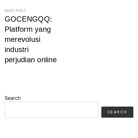
Post
NEXT POST
GOCENGQQ:
Platform yang
merevolusi
industri
perjudian online
Next
Post
Search
SEARCH