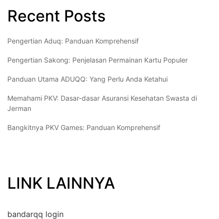
Recent Posts
Pengertian Aduq: Panduan Komprehensif
Pengertian Sakong: Penjelasan Permainan Kartu Populer
Panduan Utama ADUQQ: Yang Perlu Anda Ketahui
Memahami PKV: Dasar-dasar Asuransi Kesehatan Swasta di
Jerman
Bangkitnya PKV Games: Panduan Komprehensif
LINK LAINNYA
bandarqq login