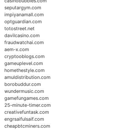
casinobubbles.com
seputargym.com
impiyanamall.com
optguardian.com
totostreet.net
davilcasino.com
fraudwatchai.com
aem-x.com
cryptooblogs.com
gameuplevel.com
homethestyle.com
amuldistribution.com
borobuddur.com
wundermusic.com
gamefungames.com
25-minute-timer.com
creativefuntask.com
engrsaifulsaif.com
cheapbtcminers.com