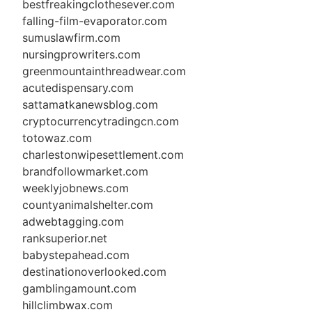
bestfreakingclothesever.com
falling-film-evaporator.com
sumuslawfirm.com
nursingprowriters.com
greenmountainthreadwear.com
acutedispensary.com
sattamatkanewsblog.com
cryptocurrencytradingcn.com
totowaz.com
charlestonwipesettlement.com
brandfollowmarket.com
weeklyjobnews.com
countyanimalshelter.com
adwebtagging.com
ranksuperior.net
babystepahead.com
destinationoverlooked.com
gamblingamount.com
hillclimbwax.com