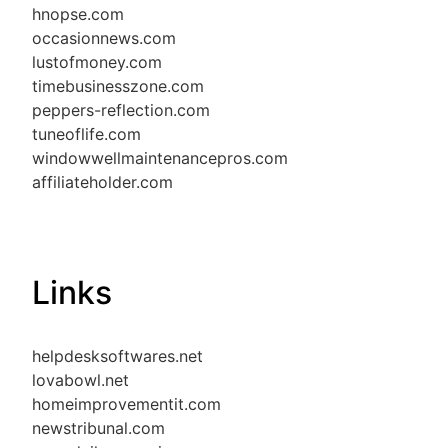
hnopse.com
occasionnews.com
lustofmoney.com
timebusinesszone.com
peppers-reflection.com
tuneoflife.com
windowwellmaintenancepros.com
affiliateholder.com
Links
helpdesksoftwares.net
lovabowl.net
homeimprovementit.com
newstribunal.com