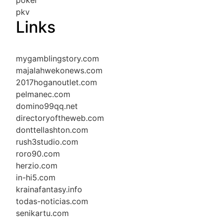
poker
pkv
Links
mygamblingstory.com
majalahwekonews.com
2017hoganoutlet.com
pelmanec.com
domino99qq.net
directoryoftheweb.com
donttellashton.com
rush3studio.com
roro90.com
herzio.com
in-hi5.com
krainafantasy.info
todas-noticias.com
senikartu.com