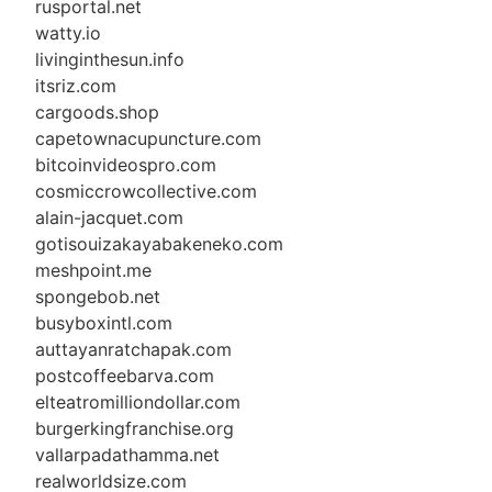
rusportal.net
watty.io
livinginthesun.info
itsriz.com
cargoods.shop
capetownacupuncture.com
bitcoinvideospro.com
cosmiccrowcollective.com
alain-jacquet.com
gotisouizakayabakeneko.com
meshpoint.me
spongebob.net
busyboxintl.com
auttayanratchapak.com
postcoffeebarva.com
elteatromilliondollar.com
burgerkingfranchise.org
vallarpadathamma.net
realworldsize.com