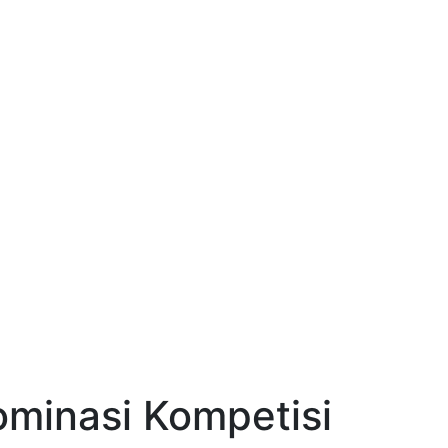
minasi Kompetisi