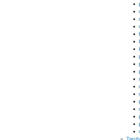
Taruh