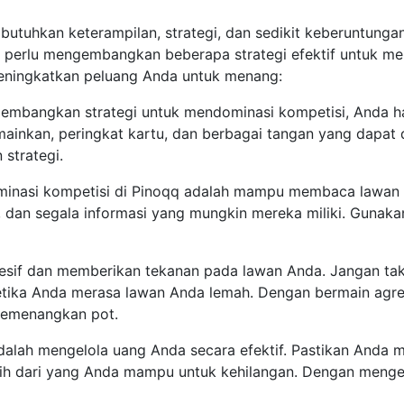
utuhkan keterampilan, strategi, dan sedikit keberuntunga
 perlu mengembangkan beberapa strategi efektif untuk men
ningkatkan peluang Anda untuk menang:
gembangkan strategi untuk mendominasi kompetisi, Anda h
mainkan, peringkat kartu, dan berbagai tangan yang dapat
strategi.
ominasi kompetisi di Pinoqq adalah mampu membaca lawan 
dan segala informasi yang mungkin mereka miliki. Gunakan
gresif dan memberikan tekanan pada lawan Anda. Jangan ta
ketika Anda merasa lawan Anda lemah. Dengan bermain ag
memenangkan pot.
 adalah mengelola uang Anda secara efektif. Pastikan Anda 
bih dari yang Anda mampu untuk kehilangan. Dengan menge