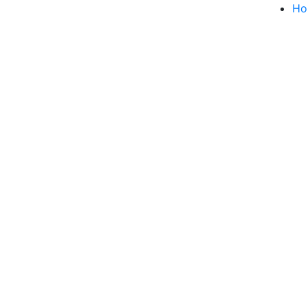
Skip to content
Ho