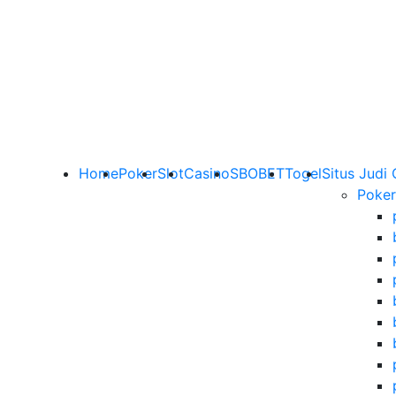
Home
Poker
Slot
Casino
SBOBET
Togel
Situs Judi 
Circular focus
Poker