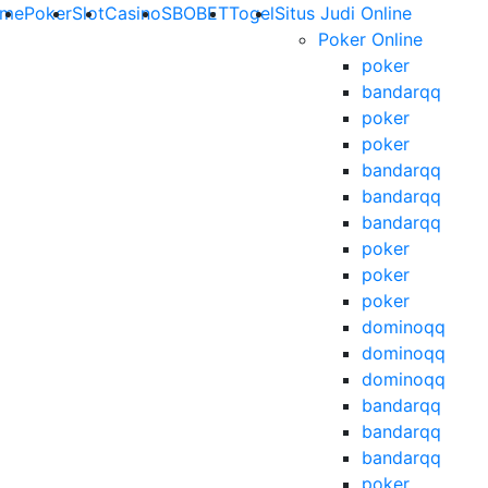
me
Poker
Slot
Casino
SBOBET
Togel
Situs Judi Online
Poker Online
poker
bandarqq
poker
poker
bandarqq
bandarqq
bandarqq
poker
poker
poker
dominoqq
dominoqq
dominoqq
bandarqq
bandarqq
bandarqq
poker