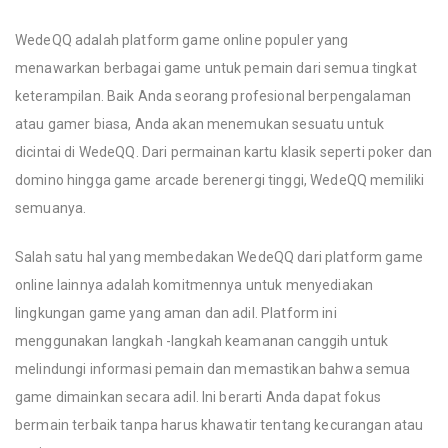
WedeQQ adalah platform game online populer yang
menawarkan berbagai game untuk pemain dari semua tingkat
keterampilan. Baik Anda seorang profesional berpengalaman
atau gamer biasa, Anda akan menemukan sesuatu untuk
dicintai di WedeQQ. Dari permainan kartu klasik seperti poker dan
domino hingga game arcade berenergi tinggi, WedeQQ memiliki
semuanya.
Salah satu hal yang membedakan WedeQQ dari platform game
online lainnya adalah komitmennya untuk menyediakan
lingkungan game yang aman dan adil. Platform ini
menggunakan langkah -langkah keamanan canggih untuk
melindungi informasi pemain dan memastikan bahwa semua
game dimainkan secara adil. Ini berarti Anda dapat fokus
bermain terbaik tanpa harus khawatir tentang kecurangan atau