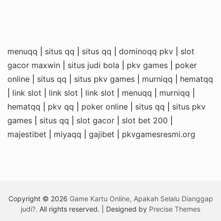
menuqq
|
situs qq
|
situs qq
|
dominoqq pkv
|
slot
gacor maxwin
|
situs judi bola
|
pkv games
|
poker
online
|
situs qq
|
situs pkv games
|
murniqq
|
hematqq
|
link slot
|
link slot
|
link slot
|
menuqq
|
murniqq
|
hematqq
|
pkv qq
|
poker online
|
situs qq
|
situs pkv
games
|
situs qq
|
slot gacor
|
slot bet 200
|
majestibet
|
miyaqq
|
gajibet
|
pkvgamesresmi.org
Copyright © 2026
Game Kartu Online, Apakah Selalu Dianggap
judi?.
All rights reserved.
|
Designed by
Precise Themes