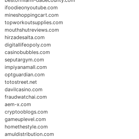
bestofmiami-dadecounty.com
ifoodieonyoutube.com
mineshoppingcart.com
topworkoutsupplies.com
mouthshutreviews.com
hirzadesalta.com
digitallifeopoly.com
casinobubbles.com
seputargym.com
impiyanamall.com
optguardian.com
totostreet.net
davilcasino.com
fraudwatchai.com
aem-x.com
cryptooblogs.com
gameuplevel.com
homethestyle.com
amuldistribution.com