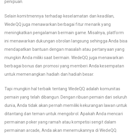
penipuan.
Selain komitmennya terhadap keselamatan dan keadilan,
WedeQQ juga menawarkan berbagai fitur menarik yang
meningkatkan pengalaman bermain game. Misalnya, platform
ini menawarkan dukungan obrolan langsung sehingga Anda bisa
mendapatkan bantuan dengan masalah atau pertanyaan yang
mungkin Anda miliki saat bermain. WedeQQ juga menawarkan
berbagai bonus dan promosi yang memberi Anda kesempatan
untuk memenangkan hadiah dan hadiah besar.
Tapi mungkin hal terbaik tentang WedeQQ adalah komunitas
pemain yang telah dibangun. Dengan ribuan pemain dari seluruh
dunia, Anda tidak akan pernah memiliki kekurangan lawan untuk
ditantang dan teman untuk mengobrol. Apakah Anda mencari
permainan poker yang ramah atau kompetisi sengit dalam
permainan arcade, Anda akan menemukannya di WedeQQ.