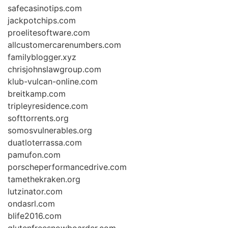
safecasinotips.com
jackpotchips.com
proelitesoftware.com
allcustomercarenumbers.com
familyblogger.xyz
chrisjohnslawgroup.com
klub-vulcan-online.com
breitkamp.com
tripleyresidence.com
softtorrents.org
somosvulnerables.org
duatloterrassa.com
pamufon.com
porscheperformancedrive.com
tamethekraken.org
lutzinator.com
ondasrl.com
blife2016.com