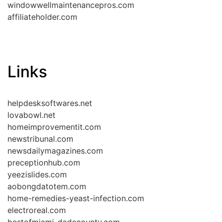
windowwellmaintenancepros.com
affiliateholder.com
Links
helpdesksoftwares.net
lovabowl.net
homeimprovementit.com
newstribunal.com
newsdailymagazines.com
preceptionhub.com
yeezislides.com
aobongdatotem.com
home-remedies-yeast-infection.com
electroreal.com