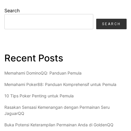
Search
SEARCH
Recent Posts
Memahami DominoQQ: Panduan Pemula
Memahami Poker88: Panduan Komprehensif untuk Pemula
10 Tips Poker Penting untuk Pemula
Rasakan Sensasi Kemenangan dengan Permainan Seru
JaguarQQ
Buka Potensi Keterampilan Permainan Anda di GoldenQQ