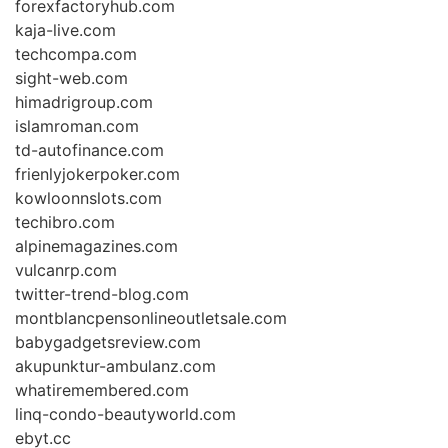
forexfactoryhub.com
kaja-live.com
techcompa.com
sight-web.com
himadrigroup.com
islamroman.com
td-autofinance.com
frienlyjokerpoker.com
kowloonnslots.com
techibro.com
alpinemagazines.com
vulcanrp.com
twitter-trend-blog.com
montblancpensonlineoutletsale.com
babygadgetsreview.com
akupunktur-ambulanz.com
whatiremembered.com
linq-condo-beautyworld.com
ebyt.cc