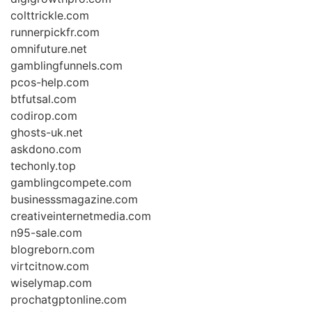
colttrickle.com
runnerpickfr.com
omnifuture.net
gamblingfunnels.com
pcos-help.com
btfutsal.com
codirop.com
ghosts-uk.net
askdono.com
techonly.top
gamblingcompete.com
businesssmagazine.com
creativeinternetmedia.com
n95-sale.com
blogreborn.com
virtcitnow.com
wiselymap.com
prochatgptonline.com