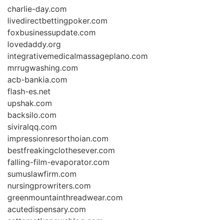
charlie-day.com
livedirectbettingpoker.com
foxbusinessupdate.com
lovedaddy.org
integrativemedicalmassageplano.com
mrrugwashing.com
acb-bankia.com
flash-es.net
upshak.com
backsilo.com
siviralqq.com
impressionresorthoian.com
bestfreakingclothesever.com
falling-film-evaporator.com
sumuslawfirm.com
nursingprowriters.com
greenmountainthreadwear.com
acutedispensary.com