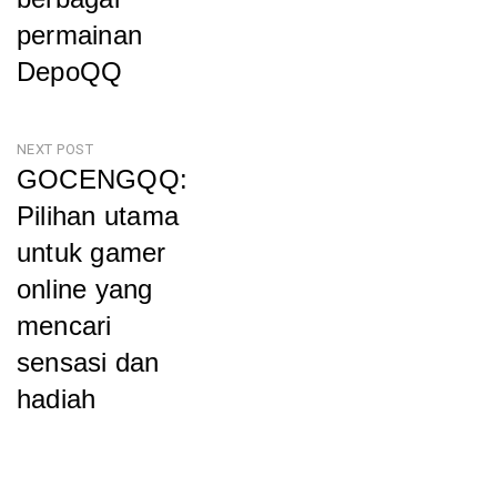
permainan
DepoQQ
Previous
Post
NEXT POST
GOCENGQQ:
Pilihan utama
untuk gamer
online yang
mencari
sensasi dan
hadiah
Next
Post