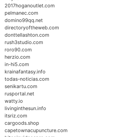
2017hoganoutlet.com
pelmanec.com
domino99qq.net
directoryoftheweb.com
donttellashton.com
rush3studio.com
roro90.com
herzio.com
in-hi5.com
krainafantasy.info
todas-noticias.com
senikartu.com
rusportal.net
watty.io
livinginthesun.info
itsriz.com
cargoods.shop
capetownacupuncture.com