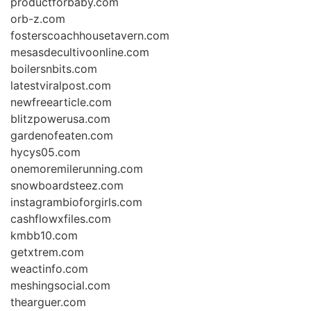
productforbaby.com
orb-z.com
fosterscoachhousetavern.com
mesasdecultivoonline.com
boilersnbits.com
latestviralpost.com
newfreearticle.com
blitzpowerusa.com
gardenofeaten.com
hycys05.com
onemoremilerunning.com
snowboardsteez.com
instagrambioforgirls.com
cashflowxfiles.com
kmbb10.com
getxtrem.com
weactinfo.com
meshingsocial.com
thearguer.com