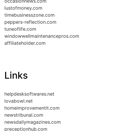
occasionnews.com
lustofmoney.com
timebusinesszone.com
peppers-reflection.com
tuneoflife.com
windowwellmaintenancepros.com
affiliateholder.com
Links
helpdesksoftwares.net
lovabowl.net
homeimprovementit.com
newstribunal.com
newsdailymagazines.com
preceptionhub.com