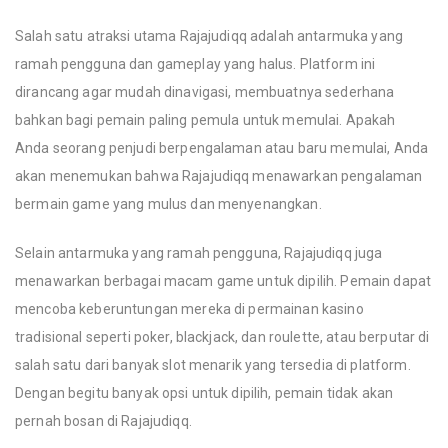
Salah satu atraksi utama Rajajudiqq adalah antarmuka yang
ramah pengguna dan gameplay yang halus. Platform ini
dirancang agar mudah dinavigasi, membuatnya sederhana
bahkan bagi pemain paling pemula untuk memulai. Apakah
Anda seorang penjudi berpengalaman atau baru memulai, Anda
akan menemukan bahwa Rajajudiqq menawarkan pengalaman
bermain game yang mulus dan menyenangkan.
Selain antarmuka yang ramah pengguna, Rajajudiqq juga
menawarkan berbagai macam game untuk dipilih. Pemain dapat
mencoba keberuntungan mereka di permainan kasino
tradisional seperti poker, blackjack, dan roulette, atau berputar di
salah satu dari banyak slot menarik yang tersedia di platform.
Dengan begitu banyak opsi untuk dipilih, pemain tidak akan
pernah bosan di Rajajudiqq.