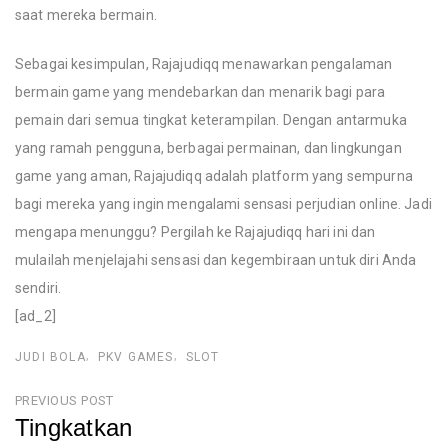
saat mereka bermain.
Sebagai kesimpulan, Rajajudiqq menawarkan pengalaman
bermain game yang mendebarkan dan menarik bagi para
pemain dari semua tingkat keterampilan. Dengan antarmuka
yang ramah pengguna, berbagai permainan, dan lingkungan
game yang aman, Rajajudiqq adalah platform yang sempurna
bagi mereka yang ingin mengalami sensasi perjudian online. Jadi
mengapa menunggu? Pergilah ke Rajajudiqq hari ini dan
mulailah menjelajahi sensasi dan kegembiraan untuk diri Anda
sendiri.
[ad_2]
JUDI BOLA
PKV GAMES
SLOT
Post
PREVIOUS POST
Tingkatkan
navigation