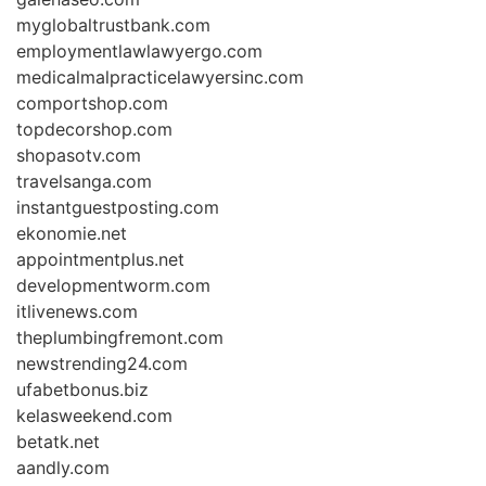
myglobaltrustbank.com
employmentlawlawyergo.com
medicalmalpracticelawyersinc.com
comportshop.com
topdecorshop.com
shopasotv.com
travelsanga.com
instantguestposting.com
ekonomie.net
appointmentplus.net
developmentworm.com
itlivenews.com
theplumbingfremont.com
newstrending24.com
ufabetbonus.biz
kelasweekend.com
betatk.net
aandly.com