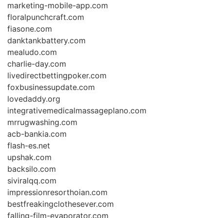
marketing-mobile-app.com
floralpunchcraft.com
fiasone.com
danktankbattery.com
mealudo.com
charlie-day.com
livedirectbettingpoker.com
foxbusinessupdate.com
lovedaddy.org
integrativemedicalmassageplano.com
mrrugwashing.com
acb-bankia.com
flash-es.net
upshak.com
backsilo.com
siviralqq.com
impressionresorthoian.com
bestfreakingclothesever.com
falling-film-evaporator.com