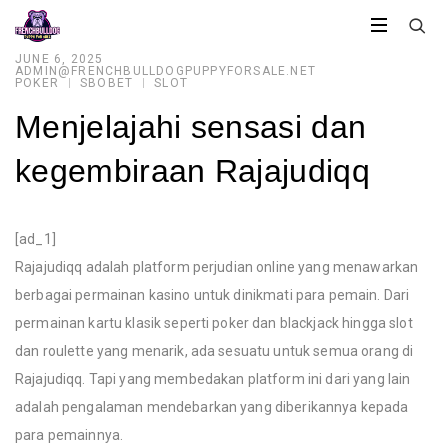
Game
Kartu
JUNE 6, 2025
CIRCULAR
CIRCULAR
ADMIN@FRENCHBULLDOGPUPPYFORSALE.NET
Online,
FOCUS
FOCUS
POKER
SBOBET
SLOT
Apakah
Selalu
Menjelajahi sensasi dan
Dianggap
judi?
kegembiraan Rajajudiqq
[ad_1]
Rajajudiqq adalah platform perjudian online yang menawarkan
berbagai permainan kasino untuk dinikmati para pemain. Dari
permainan kartu klasik seperti poker dan blackjack hingga slot
dan roulette yang menarik, ada sesuatu untuk semua orang di
Rajajudiqq. Tapi yang membedakan platform ini dari yang lain
adalah pengalaman mendebarkan yang diberikannya kepada
para pemainnya.