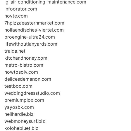
lg-air-conditioning-maintenance.com
infoorator.com
novte.com
7hpizzaeasternmarket.com
hollaendisches-viertel.com
proengine-ultra24.com
lifewithoutlanyards.com
traida.net
kitchandhoney.com
metro-bistro.com
howtosolv.com
delicesdemanon.com
testboo.com
weddingdressstudio.com
premiumplox.com
yayosbk.com
neilhardie.biz
webmoneysurf.biz
kolohebluet.biz