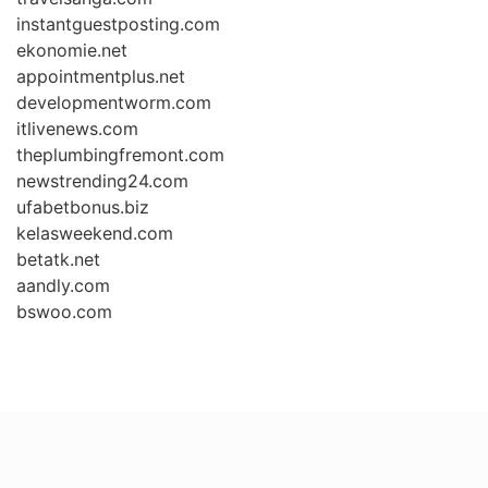
instantguestposting.com
ekonomie.net
appointmentplus.net
developmentworm.com
itlivenews.com
theplumbingfremont.com
newstrending24.com
ufabetbonus.biz
kelasweekend.com
betatk.net
aandly.com
bswoo.com