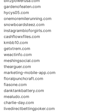
blitzpowerusa.com
gardenofeaten.com
hycys05.com
onemoremilerunning.com
snowboardsteez.com
instagrambioforgirls.com
cashflowxfiles.com
kmbb10.com
getxtrem.com
weactinfo.com
meshingsocial.com
thearguer.com
marketing-mobile-app.com
floralpunchcraft.com
fiasone.com
danktankbattery.com
mealudo.com
charlie-day.com
livedirectbettingpoker.com