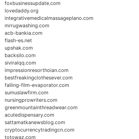
foxbusinessupdate.com
lovedaddy.org
integrativemedicalmassageplano.com
mrrugwashing.com
acb-bankia.com
flash-es.net
upshak.com
backsilo.com
siviralqq.com
impressionresorthoian.com
bestfreakingclothesever.com
falling-film-evaporator.com
sumuslawfirm.com
nursingprowriters.com
greenmountainthreadwear.com
acutedispensary.com
sattamatkanewsblog.com
cryptocurrencytradingcn.com
totowaz.com