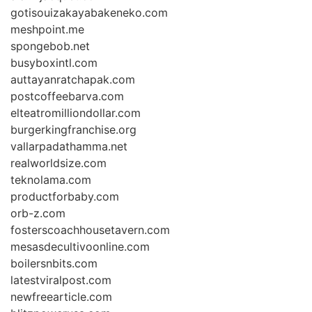
gotisouizakayabakeneko.com
meshpoint.me
spongebob.net
busyboxintl.com
auttayanratchapak.com
postcoffeebarva.com
elteatromilliondollar.com
burgerkingfranchise.org
vallarpadathamma.net
realworldsize.com
teknolama.com
productforbaby.com
orb-z.com
fosterscoachhousetavern.com
mesasdecultivoonline.com
boilersnbits.com
latestviralpost.com
newfreearticle.com