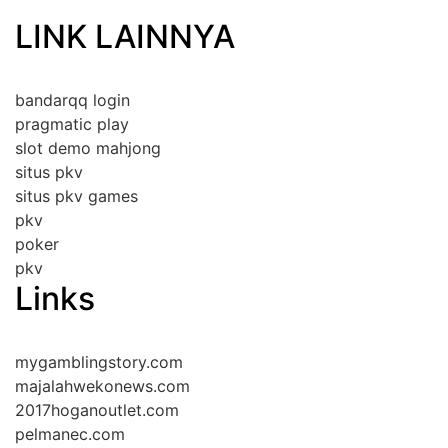
LINK LAINNYA
bandarqq login
pragmatic play
slot demo mahjong
situs pkv
situs pkv games
pkv
poker
pkv
Links
mygamblingstory.com
majalahwekonews.com
2017hoganoutlet.com
pelmanec.com