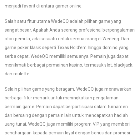
menjadi favorit di antara gamer online.
Salah satu fitur utama WedeQQ adalah pilihan game yang
sangat besar. Apakah Anda seorang profesional berpengalaman
atau pemula, ada sesuatu untuk semua orang di Wedeqq. Dari
game poker klasik seperti Texas Hold’em hingga domino yang
serba cepat, WedeQQ memiliki semuanya. Pemain juga dapat
menikmati berbagai permainan kasino, termasuk slot, blackjack,
dan roulette.
Selain pilihan game yang beragam, WedeQQ juga menawarkan
berbagai fitur menarik untuk meningkatkan pengalaman
bermain game. Pemain dapat berpartisipasi dalam turnamen
dan bersaing dengan pemain lain untuk mendapatkan hadiah
uang tunai. WedeQQ juga memiliki program VIP yang memberi
penghargaan kepada pemain loyal dengan bonus dan promosi