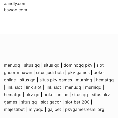
aandly.com
bswoo.com
menuqq
|
situs qq
|
situs qq
|
dominoqq pkv
|
slot
gacor maxwin
|
situs judi bola
|
pkv games
|
poker
online
|
situs qq
|
situs pkv games
|
murniqq
|
hematqq
|
link slot
|
link slot
|
link slot
|
menuqq
|
murniqq
|
hematqq
|
pkv qq
|
poker online
|
situs qq
|
situs pkv
games
|
situs qq
|
slot gacor
|
slot bet 200
|
majestibet
|
miyaqq
|
gajibet
|
pkvgamesresmi.org