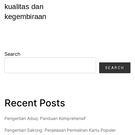
kualitas dan
kegembiraan
Next
Post
Search
SEARCH
Recent Posts
Pengertian Aduq: Panduan Komprehensif
Pengertian Sakong: Penjelasan Permainan Kartu Populer