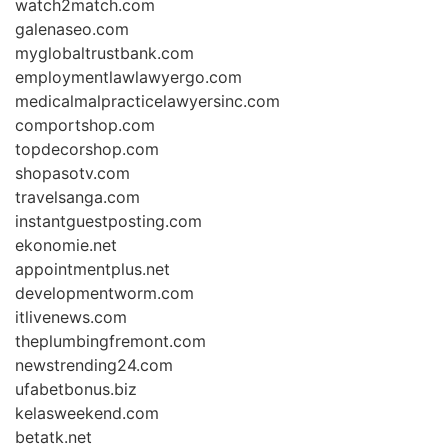
watch2match.com
galenaseo.com
myglobaltrustbank.com
employmentlawlawyergo.com
medicalmalpracticelawyersinc.com
comportshop.com
topdecorshop.com
shopasotv.com
travelsanga.com
instantguestposting.com
ekonomie.net
appointmentplus.net
developmentworm.com
itlivenews.com
theplumbingfremont.com
newstrending24.com
ufabetbonus.biz
kelasweekend.com
betatk.net