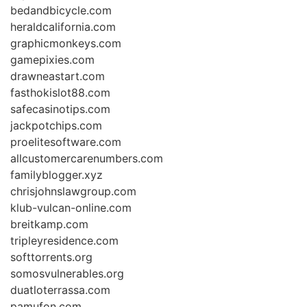
bedandbicycle.com
heraldcalifornia.com
graphicmonkeys.com
gamepixies.com
drawneastart.com
fasthokislot88.com
safecasinotips.com
jackpotchips.com
proelitesoftware.com
allcustomercarenumbers.com
familyblogger.xyz
chrisjohnslawgroup.com
klub-vulcan-online.com
breitkamp.com
tripleyresidence.com
softtorrents.org
somosvulnerables.org
duatloterrassa.com
pamufon.com