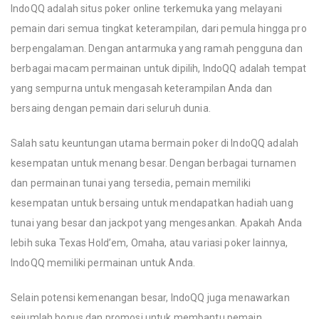
IndoQQ adalah situs poker online terkemuka yang melayani
pemain dari semua tingkat keterampilan, dari pemula hingga pro
berpengalaman. Dengan antarmuka yang ramah pengguna dan
berbagai macam permainan untuk dipilih, IndoQQ adalah tempat
yang sempurna untuk mengasah keterampilan Anda dan
bersaing dengan pemain dari seluruh dunia.
Salah satu keuntungan utama bermain poker di IndoQQ adalah
kesempatan untuk menang besar. Dengan berbagai turnamen
dan permainan tunai yang tersedia, pemain memiliki
kesempatan untuk bersaing untuk mendapatkan hadiah uang
tunai yang besar dan jackpot yang mengesankan. Apakah Anda
lebih suka Texas Hold’em, Omaha, atau variasi poker lainnya,
IndoQQ memiliki permainan untuk Anda.
Selain potensi kemenangan besar, IndoQQ juga menawarkan
sejumlah bonus dan promosi untuk membantu pemain