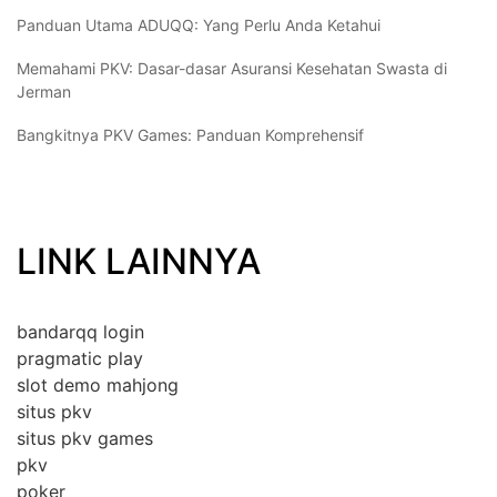
Panduan Utama ADUQQ: Yang Perlu Anda Ketahui
Memahami PKV: Dasar-dasar Asuransi Kesehatan Swasta di
Jerman
Bangkitnya PKV Games: Panduan Komprehensif
LINK LAINNYA
bandarqq login
pragmatic play
slot demo mahjong
situs pkv
situs pkv games
pkv
poker