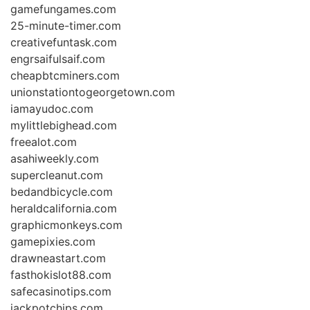
gamefungames.com
25-minute-timer.com
creativefuntask.com
engrsaifulsaif.com
cheapbtcminers.com
unionstationtogeorgetown.com
iamayudoc.com
mylittlebighead.com
freealot.com
asahiweekly.com
supercleanut.com
bedandbicycle.com
heraldcalifornia.com
graphicmonkeys.com
gamepixies.com
drawneastart.com
fasthokislot88.com
safecasinotips.com
jackpotchips.com