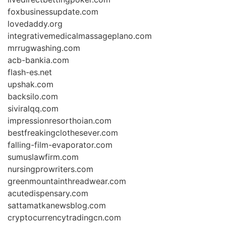
foxbusinessupdate.com
lovedaddy.org
integrativemedicalmassageplano.com
mrrugwashing.com
acb-bankia.com
flash-es.net
upshak.com
backsilo.com
siviralqq.com
impressionresorthoian.com
bestfreakingclothesever.com
falling-film-evaporator.com
sumuslawfirm.com
nursingprowriters.com
greenmountainthreadwear.com
acutedispensary.com
sattamatkanewsblog.com
cryptocurrencytradingcn.com