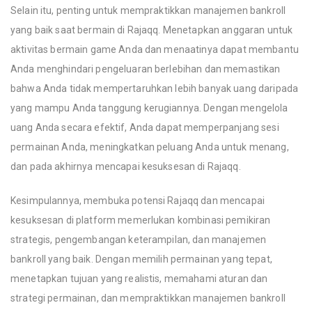
Selain itu, penting untuk mempraktikkan manajemen bankroll
yang baik saat bermain di Rajaqq. Menetapkan anggaran untuk
aktivitas bermain game Anda dan menaatinya dapat membantu
Anda menghindari pengeluaran berlebihan dan memastikan
bahwa Anda tidak mempertaruhkan lebih banyak uang daripada
yang mampu Anda tanggung kerugiannya. Dengan mengelola
uang Anda secara efektif, Anda dapat memperpanjang sesi
permainan Anda, meningkatkan peluang Anda untuk menang,
dan pada akhirnya mencapai kesuksesan di Rajaqq.
Kesimpulannya, membuka potensi Rajaqq dan mencapai
kesuksesan di platform memerlukan kombinasi pemikiran
strategis, pengembangan keterampilan, dan manajemen
bankroll yang baik. Dengan memilih permainan yang tepat,
menetapkan tujuan yang realistis, memahami aturan dan
strategi permainan, dan mempraktikkan manajemen bankroll