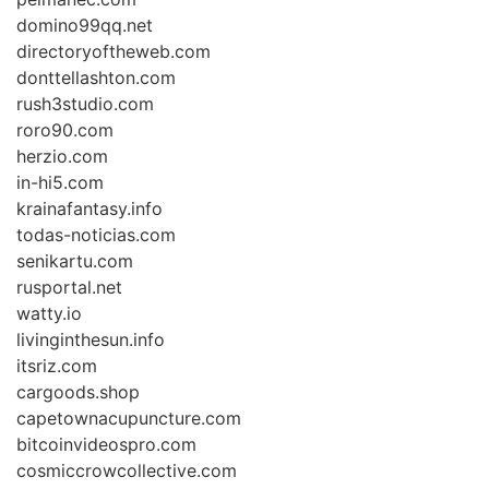
domino99qq.net
directoryoftheweb.com
donttellashton.com
rush3studio.com
roro90.com
herzio.com
in-hi5.com
krainafantasy.info
todas-noticias.com
senikartu.com
rusportal.net
watty.io
livinginthesun.info
itsriz.com
cargoods.shop
capetownacupuncture.com
bitcoinvideospro.com
cosmiccrowcollective.com