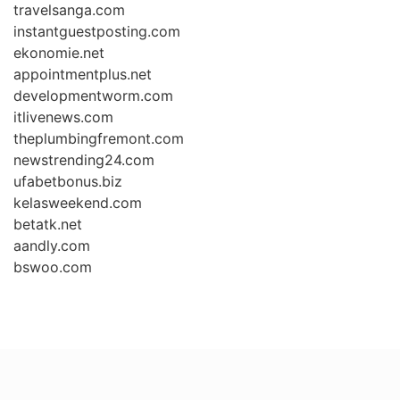
travelsanga.com
instantguestposting.com
ekonomie.net
appointmentplus.net
developmentworm.com
itlivenews.com
theplumbingfremont.com
newstrending24.com
ufabetbonus.biz
kelasweekend.com
betatk.net
aandly.com
bswoo.com