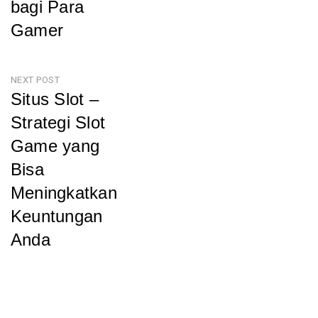
bagi Para
Gamer
Previous
Post
NEXT POST
Situs Slot –
Strategi Slot
Game yang
Bisa
Meningkatkan
Keuntungan
Anda
Next
Post