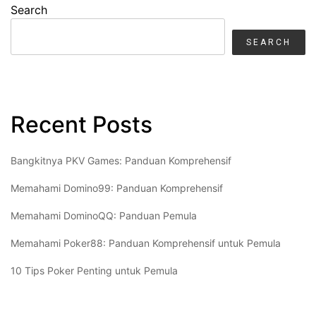
Search
SEARCH
Recent Posts
Bangkitnya PKV Games: Panduan Komprehensif
Memahami Domino99: Panduan Komprehensif
Memahami DominoQQ: Panduan Pemula
Memahami Poker88: Panduan Komprehensif untuk Pemula
10 Tips Poker Penting untuk Pemula