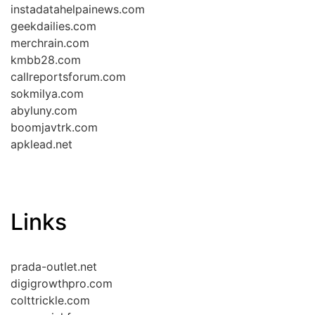
instadatahelpainews.com
geekdailies.com
merchrain.com
kmbb28.com
callreportsforum.com
sokmilya.com
abyluny.com
boomjavtrk.com
apklead.net
Links
prada-outlet.net
digigrowthpro.com
colttrickle.com