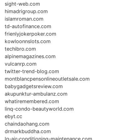
sight-web.com
himadrigroup.com
islamroman.com
td-autofinance.com
frienlyjokerpoker.com
kowloonnslots.com
techibro.com
alpinemagazines.com
vulcanrp.com
twitter-trend-blog.com
montblancpensonlineoutletsale.com
babygadgetsreview.com
akupunktur-ambulanz.com
whatiremembered.com
linq-condo-beautyworld.com
ebyt.cc
chaindaohang.com
drmarkbuddha.com
lg-air-conditioning-maintenance.com