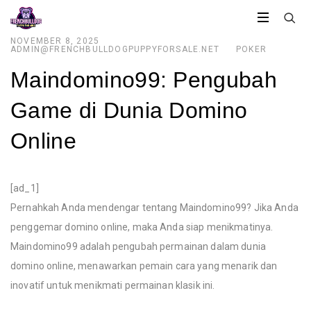
Game
Kartu
NOVEMBER 8, 2025
CIRCULAR
CIRCULAR
ADMIN@FRENCHBULLDOGPUPPYFORSALE.NET
Online,
POKER
FOCUS
FOCUS
Apakah
Maindomino99: Pengubah
Selalu
Dianggap
Game di Dunia Domino
judi?
Online
[ad_1]
Pernahkah Anda mendengar tentang Maindomino99? Jika Anda
penggemar domino online, maka Anda siap menikmatinya.
Maindomino99 adalah pengubah permainan dalam dunia
domino online, menawarkan pemain cara yang menarik dan
inovatif untuk menikmati permainan klasik ini.