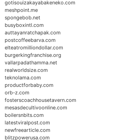
gotisouizakayabakeneko.com
meshpoint.me
spongebob.net
busyboxintl.com
auttayanratchapak.com
postcoffeebarva.com
elteatromilliondollar.com
burgerkingfranchise.org
vallarpadathamma.net
realworldsize.com
teknolama.com
productforbaby.com
orb-z.com
fosterscoachhousetavern.com
mesasdecultivoonline.com
boilersnbits.com
latestviralpost.com
newfreearticle.com
blitzpowerusa.com