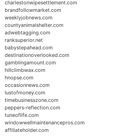
charlestonwipesettlement.com
brandfollowmarket.com
weeklyjobnews.com
countyanimalshelter.com
adwebtagging.com
ranksuperior.net
babystepahead.com
destinationoverlooked.com
gamblingamount.com
hillclimbwax.com
hnopse.com
occasionnews.com
lustofmoney.com
timebusinesszone.com
peppers-reflection.com
tuneoflife.com
windowwellmaintenancepros.com
affiliateholder.com