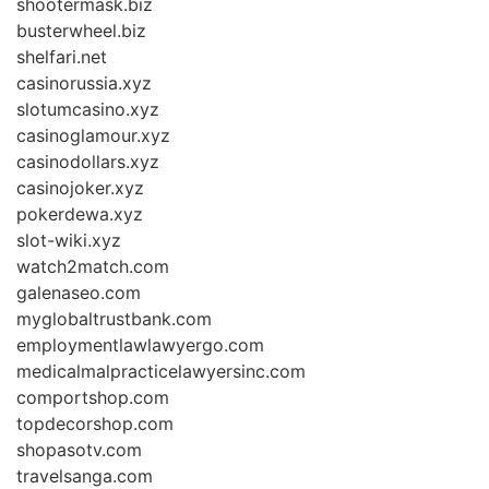
shootermask.biz
busterwheel.biz
shelfari.net
casinorussia.xyz
slotumcasino.xyz
casinoglamour.xyz
casinodollars.xyz
casinojoker.xyz
pokerdewa.xyz
slot-wiki.xyz
watch2match.com
galenaseo.com
myglobaltrustbank.com
employmentlawlawyergo.com
medicalmalpracticelawyersinc.com
comportshop.com
topdecorshop.com
shopasotv.com
travelsanga.com