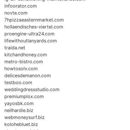
infoorator.com
novte.com
7hpizzaeasternmarket.com
hollaendisches-viertel.com
proengine-ultra24.com
lifewithoutlanyards.com
traida.net
kitchandhoney.com
metro-bistro.com
howtosolv.com
delicesdemanon.com
testboo.com
weddingdressstudio.com
premiumplox.com
yayosbk.com
neilhardie.biz
webmoneysurf.biz
kolohebluet.biz