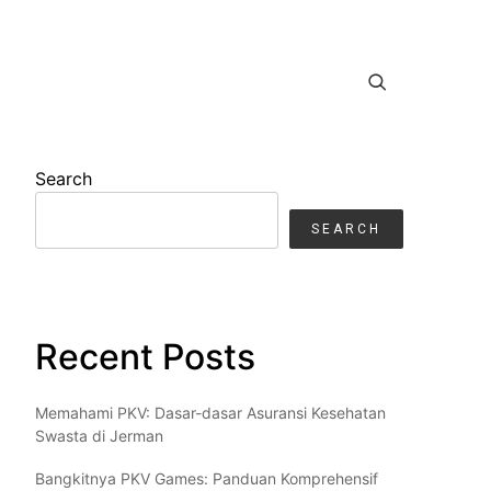
Search
SEARCH
Recent Posts
Memahami PKV: Dasar-dasar Asuransi Kesehatan
Swasta di Jerman
Bangkitnya PKV Games: Panduan Komprehensif