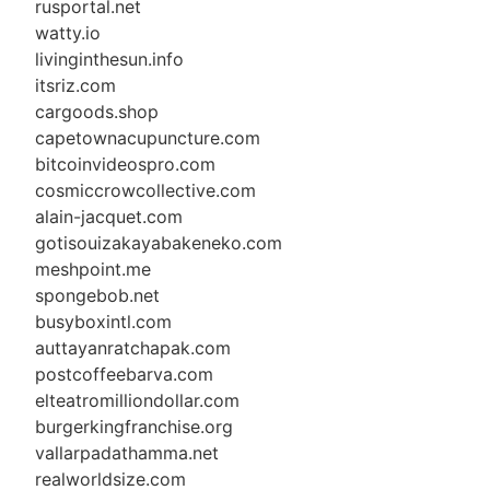
rusportal.net
watty.io
livinginthesun.info
itsriz.com
cargoods.shop
capetownacupuncture.com
bitcoinvideospro.com
cosmiccrowcollective.com
alain-jacquet.com
gotisouizakayabakeneko.com
meshpoint.me
spongebob.net
busyboxintl.com
auttayanratchapak.com
postcoffeebarva.com
elteatromilliondollar.com
burgerkingfranchise.org
vallarpadathamma.net
realworldsize.com