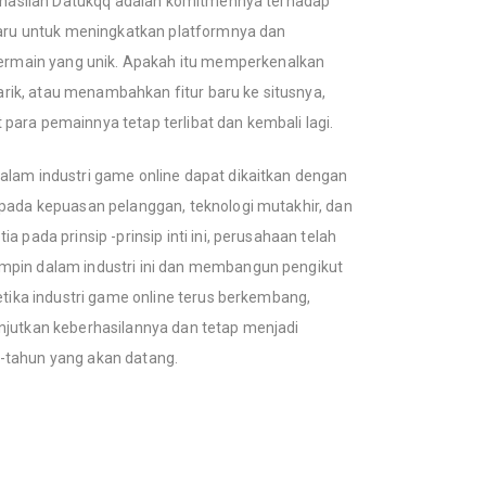
berhasilan Datukqq adalah komitmennya terhadap
 baru untuk meningkatkan platformnya dan
main yang unik. Apakah itu memperkenalkan
ik, atau menambahkan fitur baru ke situsnya,
ara pemainnya tetap terlibat dan kembali lagi.
alam industri game online dapat dikaitkan dengan
 pada kepuasan pelanggan, teknologi mutakhir, dan
 pada prinsip -prinsip inti ini, perusahaan telah
mpin dalam industri ini dan membangun pengikut
etika industri game online terus berkembang,
njutkan keberhasilannya dan tetap menjadi
-tahun yang akan datang.