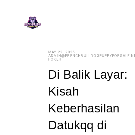
Game
Kartu
Online,
Apakah
MAY 22, 2025
ADMIN@FRENCHBULLDOGPUPPYFORSALE.N
POKER
Selalu
Dianggap
Di Balik Layar:
judi?
Kisah
Keberhasilan
Datukqq di