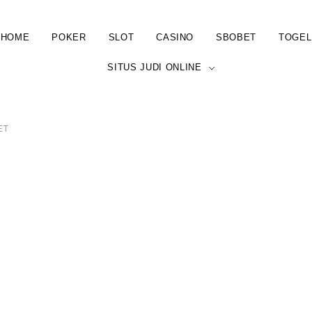
HOME
POKER
SLOT
CASINO
SBOBET
TOGEL
SITUS JUDI ONLINE
ET