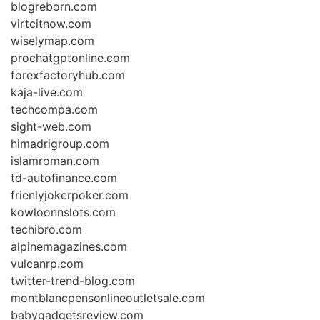
blogreborn.com
virtcitnow.com
wiselymap.com
prochatgptonline.com
forexfactoryhub.com
kaja-live.com
techcompa.com
sight-web.com
himadrigroup.com
islamroman.com
td-autofinance.com
frienlyjokerpoker.com
kowloonnslots.com
techibro.com
alpinemagazines.com
vulcanrp.com
twitter-trend-blog.com
montblancpensonlineoutletsale.com
babygadgetsreview.com