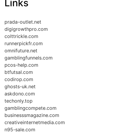
Links
prada-outlet.net
digigrowthpro.com
colttrickle.com
runnerpickfr.com
omnifuture.net
gamblingfunnels.com
pcos-help.com
btfutsal.com
codirop.com
ghosts-uk.net
askdono.com
techonly.top
gamblingcompete.com
businesssmagazine.com
creativeinternetmedia.com
n95-sale.com