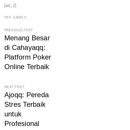
[ad_2]
PKV GAMES
Post
PREVIOUS POST
Menang Besar
navigation
di Cahayaqq:
Platform Poker
Online Terbaik
Previous
Post
NEXT POST
Ajoqq: Pereda
Stres Terbaik
untuk
Profesional