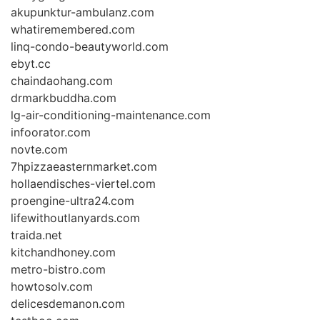
akupunktur-ambulanz.com
whatiremembered.com
linq-condo-beautyworld.com
ebyt.cc
chaindaohang.com
drmarkbuddha.com
lg-air-conditioning-maintenance.com
infoorator.com
novte.com
7hpizzaeasternmarket.com
hollaendisches-viertel.com
proengine-ultra24.com
lifewithoutlanyards.com
traida.net
kitchandhoney.com
metro-bistro.com
howtosolv.com
delicesdemanon.com