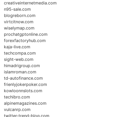
creativeinternetmedia.com
n95-sale.com
blogreborn.com
virtcitnow.com
wiselymap.com
prochatgptonline.com
forexfactoryhub.com
kaja-live.com
techcompa.com
sight-web.com
himadrigroup.com
islamroman.com
td-autofinance.com
frienlyjokerpoker.com
kowloonnslots.com
techibro.com
alpinemagazines.com
vulcanrp.com
twitter-trend-blog.com