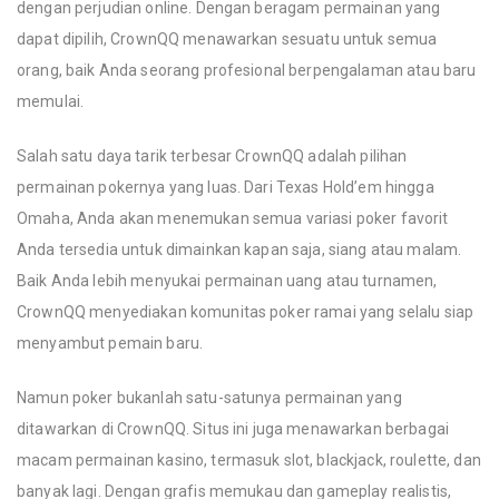
dengan perjudian online. Dengan beragam permainan yang
dapat dipilih, CrownQQ menawarkan sesuatu untuk semua
orang, baik Anda seorang profesional berpengalaman atau baru
memulai.
Salah satu daya tarik terbesar CrownQQ adalah pilihan
permainan pokernya yang luas. Dari Texas Hold’em hingga
Omaha, Anda akan menemukan semua variasi poker favorit
Anda tersedia untuk dimainkan kapan saja, siang atau malam.
Baik Anda lebih menyukai permainan uang atau turnamen,
CrownQQ menyediakan komunitas poker ramai yang selalu siap
menyambut pemain baru.
Namun poker bukanlah satu-satunya permainan yang
ditawarkan di CrownQQ. Situs ini juga menawarkan berbagai
macam permainan kasino, termasuk slot, blackjack, roulette, dan
banyak lagi. Dengan grafis memukau dan gameplay realistis,