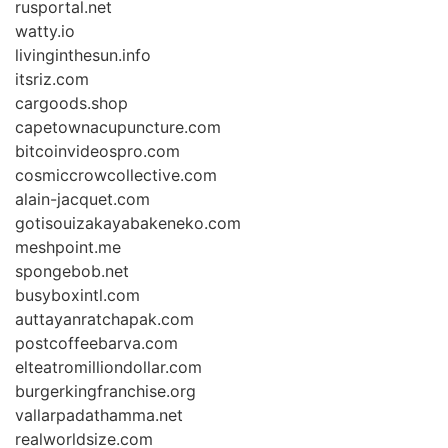
rusportal.net
watty.io
livinginthesun.info
itsriz.com
cargoods.shop
capetownacupuncture.com
bitcoinvideospro.com
cosmiccrowcollective.com
alain-jacquet.com
gotisouizakayabakeneko.com
meshpoint.me
spongebob.net
busyboxintl.com
auttayanratchapak.com
postcoffeebarva.com
elteatromilliondollar.com
burgerkingfranchise.org
vallarpadathamma.net
realworldsize.com