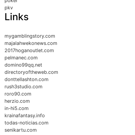
poker
pkv
Links
mygamblingstory.com
majalahwekonews.com
2017hoganoutlet.com
pelmanec.com
domino99qq.net
directoryoftheweb.com
donttellashton.com
rush3studio.com
roro90.com
herzio.com
in-hi5.com
krainafantasy.info
todas-noticias.com
senikartu.com