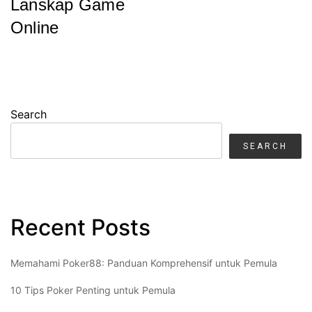
Lanskap Game
Online
Next
Post
Search
SEARCH
Recent Posts
Memahami Poker88: Panduan Komprehensif untuk Pemula
10 Tips Poker Penting untuk Pemula