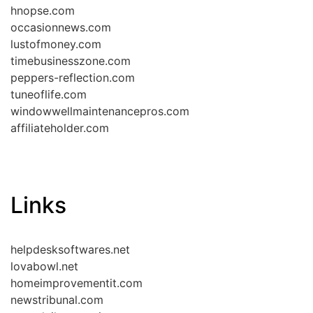
hnopse.com
occasionnews.com
lustofmoney.com
timebusinesszone.com
peppers-reflection.com
tuneoflife.com
windowwellmaintenancepros.com
affiliateholder.com
Links
helpdesksoftwares.net
lovabowl.net
homeimprovementit.com
newstribunal.com