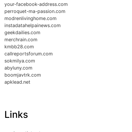
your-facebook-address.com
perroquet-ma-passion.com
modrenlivinghome.com
instadatahelpainews.com
geekdailies.com
merchrain.com
kmbb28.com
callreportsforum.com
sokmilya.com
abyluny.com
boomjavtrk.com
apklead.net
Links