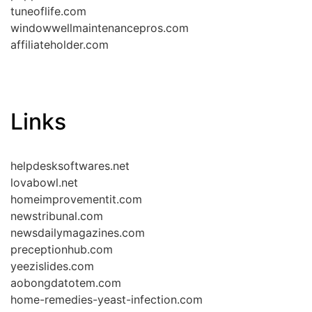
tuneoflife.com
windowwellmaintenancepros.com
affiliateholder.com
Links
helpdesksoftwares.net
lovabowl.net
homeimprovementit.com
newstribunal.com
newsdailymagazines.com
preceptionhub.com
yeezislides.com
aobongdatotem.com
home-remedies-yeast-infection.com