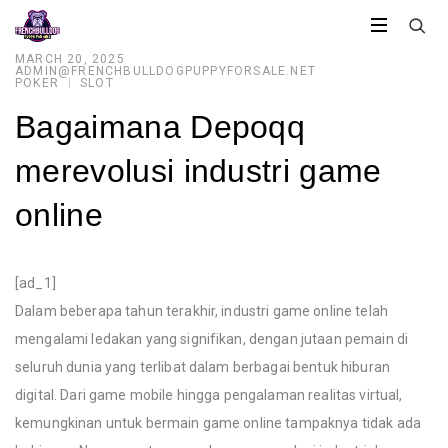
Game
Kartu
MARCH 20, 2025
CIRCULAR
CIRCULAR
ADMIN@FRENCHBULLDOGPUPPYFORSALE.NET
Online,
FOCUS
FOCUS
POKER
SLOT
Apakah
Selalu
Bagaimana Depoqq
Dianggap
judi?
merevolusi industri game
online
[ad_1]
Dalam beberapa tahun terakhir, industri game online telah
mengalami ledakan yang signifikan, dengan jutaan pemain di
seluruh dunia yang terlibat dalam berbagai bentuk hiburan
digital. Dari game mobile hingga pengalaman realitas virtual,
kemungkinan untuk bermain game online tampaknya tidak ada