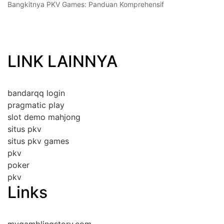
Bangkitnya PKV Games: Panduan Komprehensif
LINK LAINNYA
bandarqq login
pragmatic play
slot demo mahjong
situs pkv
situs pkv games
pkv
poker
pkv
Links