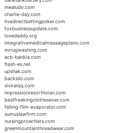
danktankbattery.com
mealudo.com
charlie-day.com
livedirectbettingpoker.com
foxbusinessupdate.com
lovedaddy.org
integrativemedicalmassageplano.com
mrrugwashing.com
acb-bankia.com
flash-es.net
upshak.com
backsilo.com
siviralqq.com
impressionresorthoian.com
bestfreakingclothesever.com
falling-film-evaporator.com
sumuslawfirm.com
nursingprowriters.com
greenmountainthreadwear.com