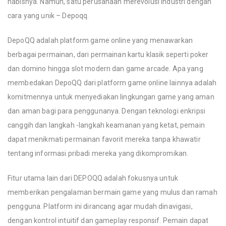
habisnya. Namun, satu perusahaan merevolusi industri dengan
cara yang unik – Depoqq.
DepoQQ adalah platform game online yang menawarkan
berbagai permainan, dari permainan kartu klasik seperti poker
dan domino hingga slot modern dan game arcade. Apa yang
membedakan DepoQQ dari platform game online lainnya adalah
komitmennya untuk menyediakan lingkungan game yang aman
dan aman bagi para penggunanya. Dengan teknologi enkripsi
canggih dan langkah -langkah keamanan yang ketat, pemain
dapat menikmati permainan favorit mereka tanpa khawatir
tentang informasi pribadi mereka yang dikompromikan.
Fitur utama lain dari DEPOQQ adalah fokusnya untuk
memberikan pengalaman bermain game yang mulus dan ramah
pengguna. Platform ini dirancang agar mudah dinavigasi,
dengan kontrol intuitif dan gameplay responsif. Pemain dapat