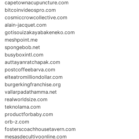
capetownacupuncture.com
bitcoinvideospro.com
cosmiccrowcollective.com
alain-jacquet.com
gotisouizakayabakeneko.com
meshpoint.me
spongebob.net
busyboxintl.com
auttayanratchapak.com
postcoffeebarva.com
elteatromilliondollar.com
burgerkingfranchise.org
vallarpadathamma.net
realworldsize.com
teknolama.com
productforbaby.com
orb-z.com
fosterscoachhousetavern.com
mesasdecultivoonline.com