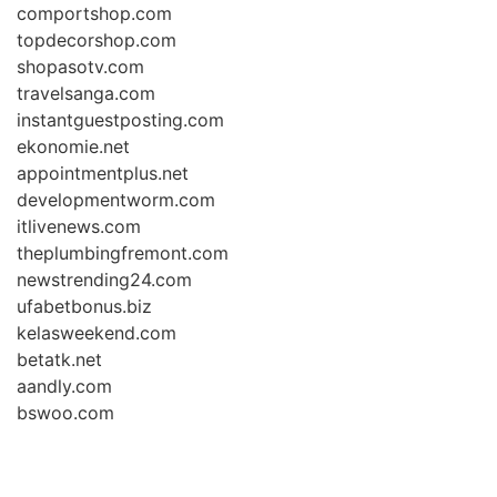
comportshop.com
topdecorshop.com
shopasotv.com
travelsanga.com
instantguestposting.com
ekonomie.net
appointmentplus.net
developmentworm.com
itlivenews.com
theplumbingfremont.com
newstrending24.com
ufabetbonus.biz
kelasweekend.com
betatk.net
aandly.com
bswoo.com