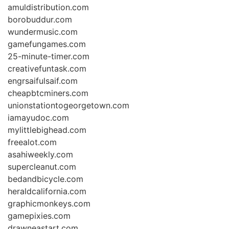
amuldistribution.com
borobuddur.com
wundermusic.com
gamefungames.com
25-minute-timer.com
creativefuntask.com
engrsaifulsaif.com
cheapbtcminers.com
unionstationtogeorgetown.com
iamayudoc.com
mylittlebighead.com
freealot.com
asahiweekly.com
supercleanut.com
bedandbicycle.com
heraldcalifornia.com
graphicmonkeys.com
gamepixies.com
drawneastart.com