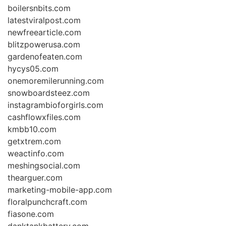
boilersnbits.com
latestviralpost.com
newfreearticle.com
blitzpowerusa.com
gardenofeaten.com
hycys05.com
onemoremilerunning.com
snowboardsteez.com
instagrambioforgirls.com
cashflowxfiles.com
kmbb10.com
getxtrem.com
weactinfo.com
meshingsocial.com
thearguer.com
marketing-mobile-app.com
floralpunchcraft.com
fiasone.com