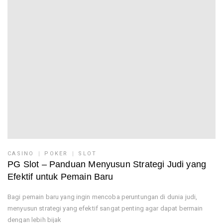
CASINO
POKER
SLOT
PG Slot – Panduan Menyusun Strategi Judi yang
Efektif untuk Pemain Baru
Bagi pemain baru yang ingin mencoba peruntungan di dunia judi,
menyusun strategi yang efektif sangat penting agar dapat bermain
dengan lebih bijak