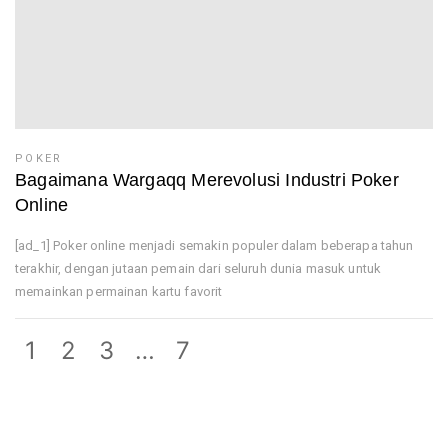
POKER
Bagaimana Wargaqq Merevolusi Industri Poker
Online
[ad_1] Poker online menjadi semakin populer dalam beberapa tahun
terakhir, dengan jutaan pemain dari seluruh dunia masuk untuk
memainkan permainan kartu favorit
Posts
1
2
3
…
7
navigation