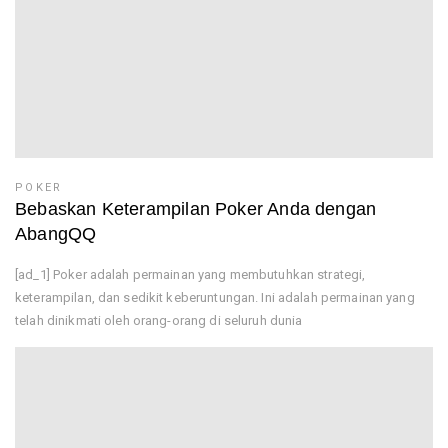
POKER
Bebaskan Keterampilan Poker Anda dengan
AbangQQ
[ad_1] Poker adalah permainan yang membutuhkan strategi,
keterampilan, dan sedikit keberuntungan. Ini adalah permainan yang
telah dinikmati oleh orang-orang di seluruh dunia