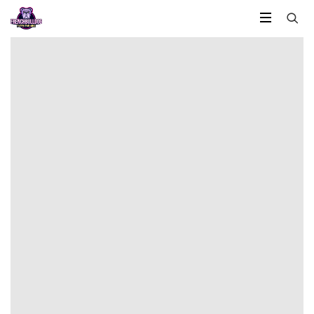
Game
Kartu
CIRCULAR
CIRCULAR
Online,
FOCUS
FOCUS
Apakah
Selalu
Dianggap
judi?